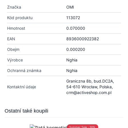
Značka
OMI
Kód produktu
113072
Hmotnost
0.070000
EAN
8936000922382
Obejm
0.000200
Výrobce
Nghia
Ochranná známka
Nghia
Graniczna 8b, bud.DC2A,
Kontaktní údaje
54-610 Wrocław, Polska,
crm@activeshop.com.pl
Press to skip carousel
Ostatní také koupili
Summer Sale -30%