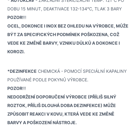
* AUTOKLÁV
- ZÁKLADNÍ STERILIZAČNÍ TEMP. 121°C PO
DOBU 15 MINUT, DEAKTIVACE 132-134°C, TLAK 3 BARY
POZOR!
!!
OCEL, DOKONCE I INOX BEZ OHLEDU NA VÝROBCE, MŮŽE
BÝT ZA SPECIFICKÝCH PODMÍNEK POŠKOZENA, COŽ
VEDE KE ZMĚNĚ BARVY, VZNIKU DŮLKŮ A DOKONCE I
KOROZI.
*DEZINFEKCE
CHEMICKÁ - POMOCÍ SPECIÁLNÍ KAPALINY
POUŽÍVANÉ PODLE POKYNŮ VÝROBCE.
POZOR
!!!
NEDODRŽENÍ DOPORUČENÍ VÝROBCE (PŘÍLIŠ SILNÝ
ROZTOK, PŘÍLIŠ DLOUHÁ DOBA DEZINFEKCE) MŮŽE
ZPŮSOBIT REAKCI V KOVU, KTERÁ VEDE KE ZMĚNĚ
BARVY A POŠKOZENÍ NÁSTROJE.