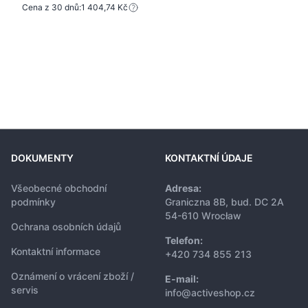
Cena z 30 dnů:
1 404,74 Kč
DOKUMENTY
KONTAKTNÍ ÚDAJE
Všeobecné obchodní
Adresa:
podmínky
Graniczna 8B, bud. DC 2A
54-610 Wrocław
Ochrana osobních údajů
Telefon:
Kontaktní informace
+420 734 855 213
Oznámení o vrácení zboží /
E-mail:
servis
info@activeshop.cz