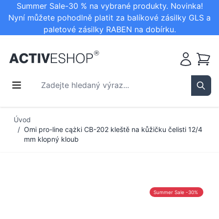
Summer Sale-30 % na vybrané produkty. Novinka!
Nyní můžete pohodlně platit za balíkové zásilky GLS a
paletové zásilky RABEN na dobírku.
Košík
Zadejte hledaný výraz...
Sear
Přejít na obsah
Úvod
/
Omi pro-line cążki CB-202 kleště na kůžičku čelisti 12/4
mm klopný kloub
Summer Sale -30%