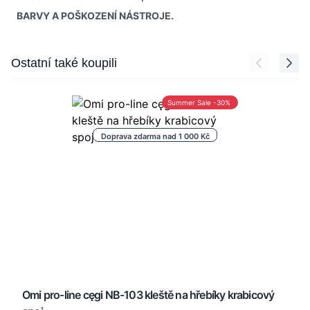
BARVY A POŠKOZENÍ NÁSTROJE.
Press to skip carousel
Ostatní také koupili
Summer Sale -30%
Doprava zdarma nad 1 000 Kč
Omi pro-line cęgi NB-103 kleště na hřebíky krabicový