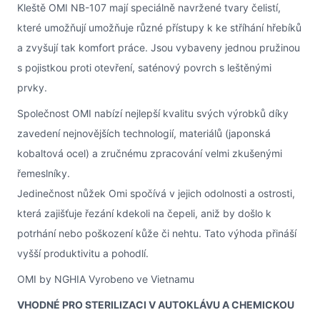
Kleště OMI NB-107 mají speciálně navržené tvary čelistí,
které umožňují
umožňuje
různé přístupy k
ke stříhání hřebíků
a zvyšují tak komfort práce. Jsou vybaveny jednou pružinou
s pojistkou proti otevření, saténový povrch s leštěnými
prvky.
Společnost OMI nabízí nejlepší kvalitu svých výrobků díky
zavedení nejnovějších technologií, materiálů (japonská
kobaltová ocel) a zručnému zpracování velmi zkušenými
řemeslníky.
Jedinečnost nůžek Omi spočívá v jejich odolnosti a ostrosti,
která zajišťuje řezání kdekoli na čepeli, aniž by došlo k
potrhání nebo poškození kůže či nehtu. Tato výhoda přináší
vyšší produktivitu a pohodlí.
OMI by NGHIA Vyrobeno ve Vietnamu
VHODNÉ PRO STERILIZACI V AUTOKLÁVU A CHEMICKOU