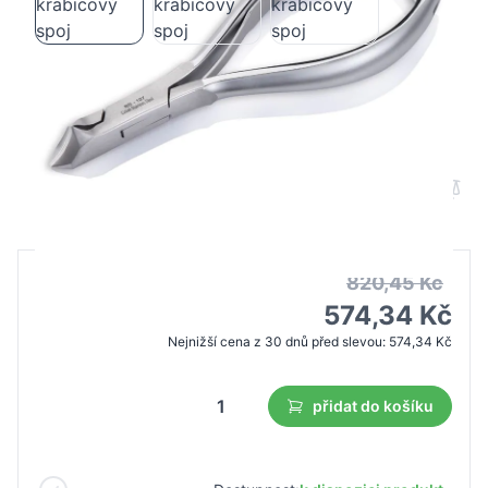
Omi pro-line cęgi NB-107 kleště na
hřebíky krabicový spoj
B2B cena
Maloobchodní cena
820,45 Kč
574,34 Kč
Nejnižší cena z 30 dnů před slevou:
574,34 Kč
přidat do košíku