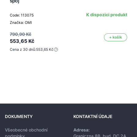
spoj
K dispozici produkt
Code: 113075
Značka: OMI
790,90 Kč
+ košík
553,65 Kč
Cena z 30 dnů:
553,65 Kč
DOKUMENTY
KONTAKTNÍ ÚDAJE
Všeobecné obchodní
Adresa:
podmínky
Graniczna 8B, bud. DC 2A