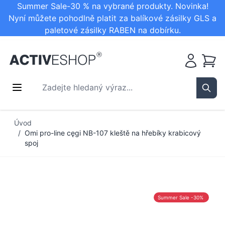
Summer Sale-30 % na vybrané produkty. Novinka!
Nyní můžete pohodlně platit za balíkové zásilky GLS a
paletové zásilky RABEN na dobírku.
Košík
Zadejte hledaný výraz...
Sear
Přejít na obsah
Úvod
/
Omi pro-line cęgi NB-107 kleště na hřebíky krabicový
spoj
Summer Sale -30%