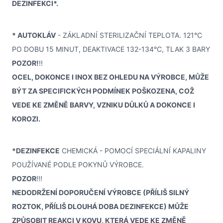
DEZINFEKCI*.
* AUTOKLÁV
- ZÁKLADNÍ STERILIZAČNÍ TEPLOTA. 121°C
PO DOBU 15 MINUT, DEAKTIVACE 132-134°C, TLAK 3 BARY
POZOR!
!!
OCEL, DOKONCE I INOX BEZ OHLEDU NA VÝROBCE, MŮŽE
BÝT ZA SPECIFICKÝCH PODMÍNEK POŠKOZENA, COŽ
VEDE KE ZMĚNĚ BARVY, VZNIKU DŮLKŮ A DOKONCE I
KOROZI.
*DEZINFEKCE
CHEMICKÁ - POMOCÍ SPECIÁLNÍ KAPALINY
POUŽÍVANÉ PODLE POKYNŮ VÝROBCE.
POZOR
!!!
NEDODRŽENÍ DOPORUČENÍ VÝROBCE (PŘÍLIŠ SILNÝ
ROZTOK, PŘÍLIŠ DLOUHÁ DOBA DEZINFEKCE) MŮŽE
ZPŮSOBIT REAKCI V KOVU, KTERÁ VEDE KE ZMĚNĚ