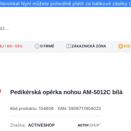
ovinka! Nyní můžete pohodlně platit za balíkové zásilky 
..
J ! DO -55%
O FIRMĚ
ZÁKAZNICKÁ ZÓNA
B2B
Pedikérská opěrka nohou AM-5012C bílá
Kód produktu: 104606
EAN: 5906717404023
Značka:
ACTIVESHOP