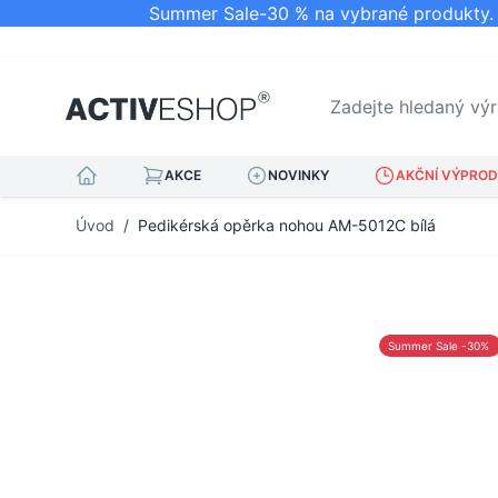
Summer Sale-30 % na vybrané produkty. N
Zadejte hledaný výraz.
AKCE
NOVINKY
AKČNÍ VÝPRODE
Přejít na obsah
Úvod
/
Pedikérská opěrka nohou AM-5012C bílá
Summer Sale -30%