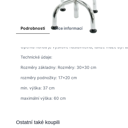
Podrobnosti
Více informací
Opěrka nohou je výškově nastavitelná, takže může být uži
Technické údaje:
Rozměry základny: Rozměry: 30x30 cm
rozměry podnožky: 17x20 cm
min. výška: 37 cm
maximální výška: 60 cm
Press to skip carousel
Ostatní také koupili