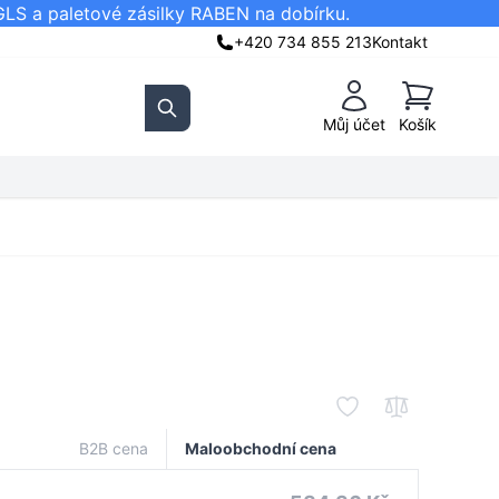
GLS a paletové zásilky RABEN na dobírku.
+420 734 855 213
Kontakt
Košík
Můj účet
Košík
Search
B2B cena
Maloobchodní cena