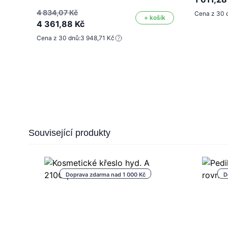
4 834,07 Kč
Cena z 30 
+ košík
4 361,88 Kč
Cena z 30 dnů:
3 948,71 Kč
Press to skip carousel
Související produkty
Doprava zdarma nad 1 000 Kč
D