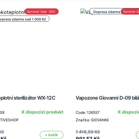
Summer Sale -30%
Doprava zdarma nad 1 000 
Summer S
oprava zdarma nad 1 000 Kč
lotní sterilizátor WX-12C
Vapozone Giovanni D-09 bíl
K dispozici produkt
K dispozi
208
Code: 126557
CTIVESHOP
Značka: GIOVANNI
Kč
1 416,50 Kč
+ košík
 Kč
991,57 Kč