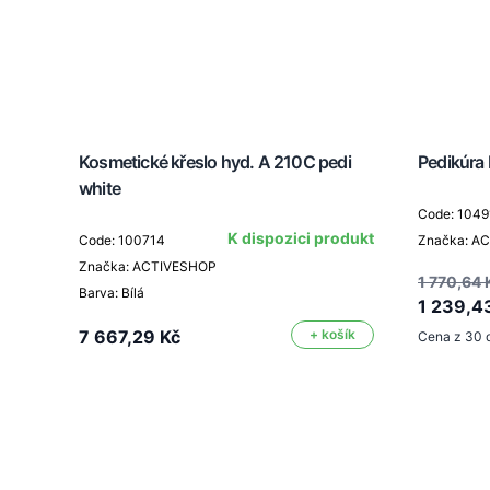
Kosmetické křeslo hyd. A 210C pedi
Pedikúra 
white
Code: 1049
K dispozici produkt
Code: 100714
Značka: A
Značka: ACTIVESHOP
1 770,64 
Barva: Bílá
1 239,4
7 667,29 Kč
+ košík
Cena z 30 