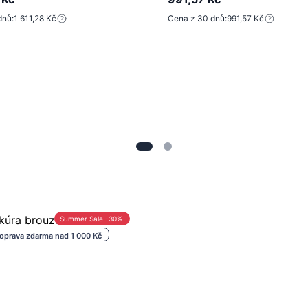
dnů:
1 611,28 Kč
Cena z 30 dnů:
991,57 Kč
Summer Sale -30%
oprava zdarma nad 1 000 Kč