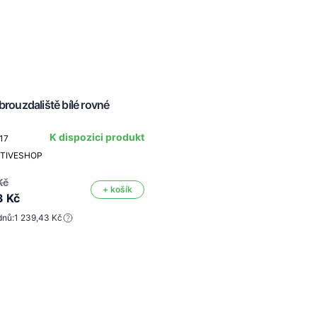
brouzdaliště bílé rovné
K dispozici produkt
17
CTIVESHOP
Kč
+ košík
3 Kč
dnů:
1 239,43 Kč