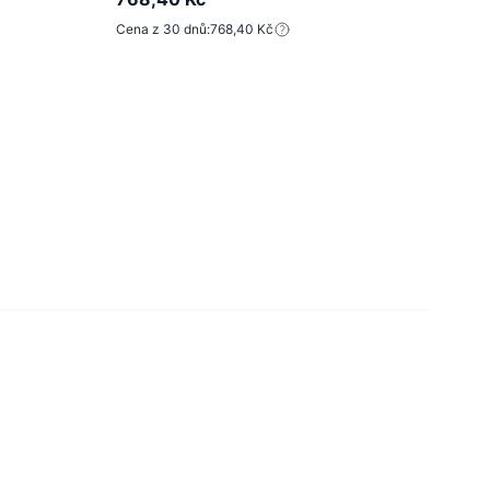
Znač
Cena z 30 dnů:
768,40 Kč
Barva
1 00
702
Cena 