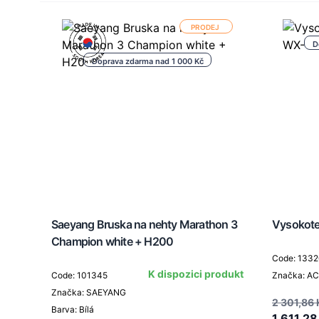
PRODEJ
D
Doprava zdarma nad 1 000 Kč
Saeyang Bruska na nehty Marathon 3
Vysokotep
Champion white + H200
Code: 133
K dispozici produkt
Code: 101345
Značka: A
Značka: SAEYANG
2 301,86 
Barva: Bílá
1 611,28