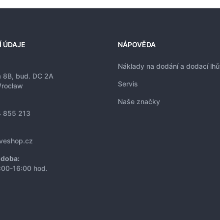
Í ÚDAJE
NÁPOVĚDA
Náklady na dodání a dodací lhů
a 8B, bud. DC 2A
Servis
rocław
Naše značky
 855 213
iveshop.cz
 doba:
:00-16:00 hod.