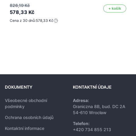
826,19 Kč
+ košík
578,33 Kč
Cena z 30 dnů:
578,33 Kč
DOKUMENTY
KONTAKTNÍ ÚDAJE
Všeobecné obchodní
Adresa:
podmínky
Graniczna 8B, bud. DC 2A
54-610 Wrocław
Ochrana osobních údajů
Telefon:
Kontaktní informace
+420 734 855 213