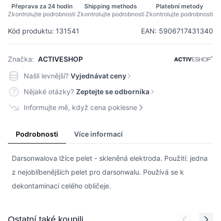
Přeprava za 24 hodin
Shipping methods
Platební metody
Zkontrolujte podrobnosti
Zkontrolujte podrobnosti
Zkontrolujte podrobnosti
Kód produktu: 131541
EAN: 5906717431340
Značka:
ACTIVESHOP
Našli levnější?
Vyjednávat ceny
Nějaké otázky?
Zeptejte se odborníka
Informujte mě, když cena poklesne
Podrobnosti
Více informací
Darsonwalova lžíce pelet - skleněná elektroda. Použití: jedna
z nejoblíbenějších pelet pro darsonwalu. Používá se k
dekontaminaci celého obličeje.
Press to skip carousel
Ostatní také koupili