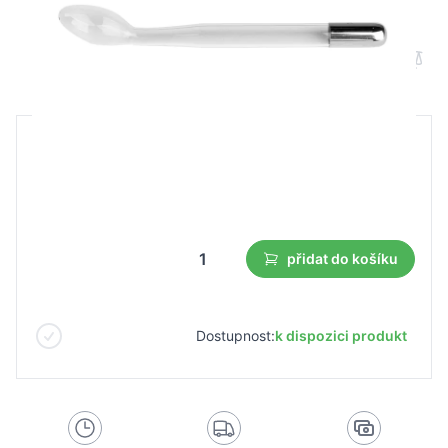
Pelota pro darsonval - lžíce
B2B cena
Maloobchodní cena
230,21 Kč
161,17 Kč
Nejnižší cena z 30 dnů před slevou:
161,17 Kč
přidat do košíku
Dostupnost:
k dispozici produkt