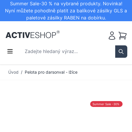
Summer Sale-30 % na vybrané produkty. Novinka!
Nyní můžete pohodlně platit za balíkové zásilky GLS a
paletové zásilky RABEN na dobírku.
Košík
Zadejte hledaný výraz...
Sear
Přejít na obsah
Úvod
/
Pelota pro darsonval - lžíce
Summer Sale -30%