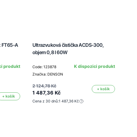
t FT65-A
Ultrazvuková čistička ACDS-300,
Vapo
objem 0,8 l 60W
ci produkt
K dispozici produkt
Code: 123878
Code
Značka: DENSON
Znač
2 124,78 Kč
+ košík
1 487,36 Kč
+ košík
1 41
Cena z 30 dnů:
1 487,36 Kč
991
Cena 