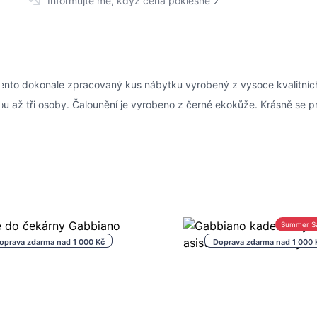
Informujte mě, když cena poklesne
nto dokonale zpracovaný kus nábytku vyrobený z vysoce kvalitních m
 až tři osoby. Čalounění je vyrobeno z černé ekokůže. Krásně se p
Summer S
oprava zdarma nad 1 000 Kč
Doprava zdarma nad 1 000 