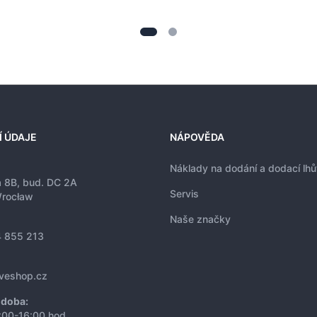
Í ÚDAJE
NÁPOVĚDA
Náklady na dodání a dodací lhů
a 8B, bud. DC 2A
Servis
rocław
Naše značky
 855 213
iveshop.cz
 doba:
:00-16:00 hod.