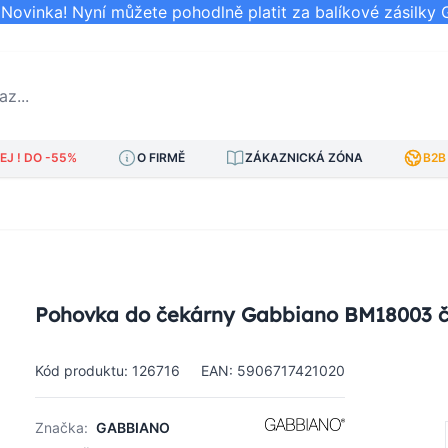
ovinka! Nyní můžete pohodlně platit za balíkové zásilky 
..
J ! DO -55%
O FIRMĚ
ZÁKAZNICKÁ ZÓNA
B2B
Pohovka do čekárny Gabbiano BM18003 
Kód produktu: 126716
EAN: 5906717421020
Značka:
GABBIANO