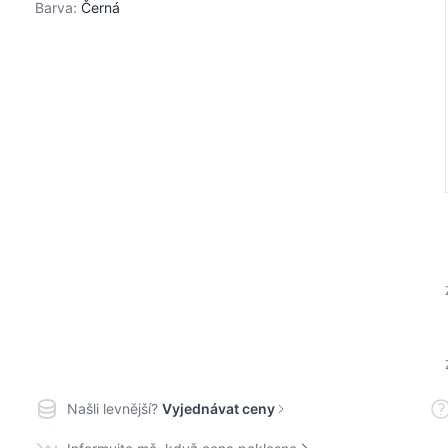
Barva:
Černá
Našli levnější?
Vyjednávat ceny