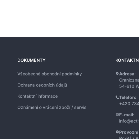
DOKUMENTY
KONTAKTN
Všeobecné obchodní podmínky
Adresa:
Graniczn
Ochrana osobních údajů
54-610 W
Kontaktní informace
Telefon:
+420 734
Oznámení o vrácení zboží / servis
E-mail:
info@act
Provozní
Po-Pá / 8