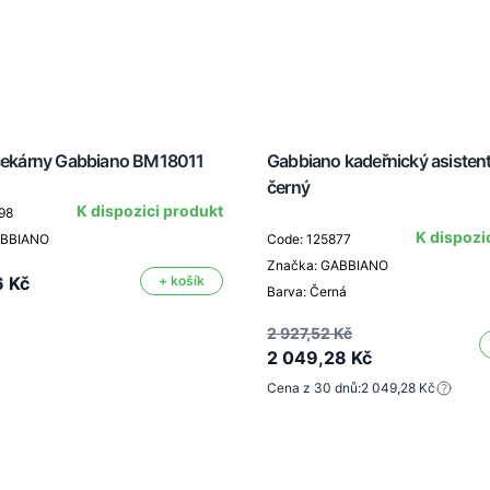
 čekárny Gabbiano BM18011
Gabbiano kadeřnický asisten
černý
K dispozici produkt
98
K dispozi
ABBIANO
Code: 125877
Značka: GABBIANO
6 Kč
+ košík
Barva: Černá
2 927,52 Kč
2 049,28 Kč
Cena z 30 dnů:
2 049,28 Kč