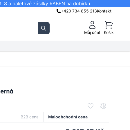
GLS a paletové zásilky RABEN na dobírku.
+420 734 855 213
Kontakt
Košík
Můj účet
Košík
Search
černá
B2B cena
Maloobchodní cena