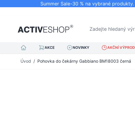
Summer Sale-30 % na vybrané produkty. N
Zadejte hledaný výraz.
AKCE
NOVINKY
AKČNÍ VÝPRODE
Přejít na obsah
Úvod
/
Pohovka do čekárny Gabbiano BM18003 černá