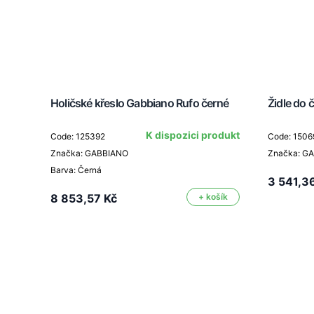
Holičské křeslo Gabbiano Rufo černé
Židle do
K dispozici produkt
Code: 125392
Code: 1506
Značka: GABBIANO
Značka: G
Barva: Černá
3 541,3
8 853,57 Kč
+ košík