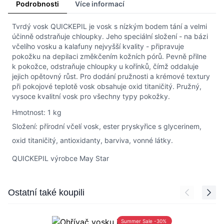
Podrobnosti
Více informací
Tvrdý vosk QUICKEPIL je vosk s nízkým bodem tání a velmi
účinně odstraňuje chloupky. Jeho speciální složení - na bázi
včelího vosku a kalafuny nejvyšší kvality - připravuje
pokožku na depilaci změkčením kožních pórů. Pevně přilne
k pokožce, odstraňuje chloupky u kořínků, čímž oddaluje
jejich opětovný růst. Pro dodání pružnosti a krémové textury
při pokojové teplotě vosk obsahuje oxid titaničitý. Pružný,
vysoce kvalitní vosk pro všechny typy pokožky.
Hmotnost: 1 kg
Složení: přírodní včelí vosk, ester pryskyřice s glycerinem,
oxid titaničitý, antioxidanty, barviva, vonné látky.
QUICKEPIL výrobce May Star
Press to skip carousel
Ostatní také koupili
Summer Sale -30%