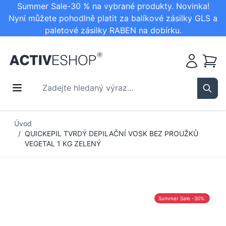
Summer Sale-30 % na vybrané produkty. Novinka!
Nyní můžete pohodlně platit za balíkové zásilky GLS a
paletové zásilky RABEN na dobírku.
Košík
Zadejte hledaný výraz...
Sear
Přejít na obsah
Úvod
/
QUICKEPIL TVRDÝ DEPILAČNÍ VOSK BEZ PROUŽKŮ
VEGETAL 1 KG ZELENÝ
Summer Sale -30%