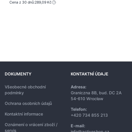
Cena z 30 dnů:
289,09 Kč
DOKUMENTY
KONTAKTNÍ ÚDAJE
Všeobecné obchodní
Adresa:
podmínky
Graniczna 8B, bud. DC 2A
54-610 Wrocław
Ochrana osobních údajů
Telefon:
Kontaktní informace
+420 734 855 213
Oznámení o vrácení zboží /
E-mail:
servis
info@activeshop.cz