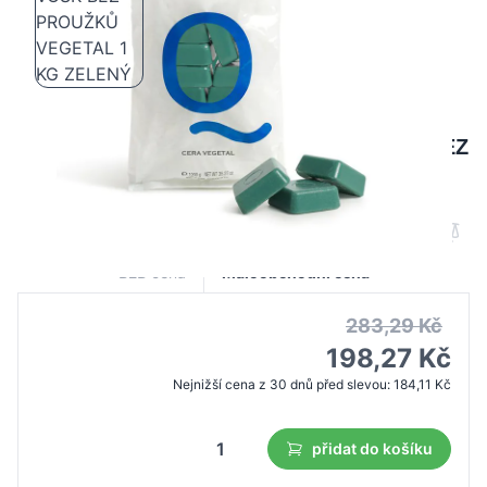
QUICKEPIL TVRDÝ DEPILAČNÍ VOSK BEZ
PROUŽKŮ VEGETAL 1 KG ZELENÝ
B2B cena
Maloobchodní cena
283,29 Kč
198,27 Kč
Nejnižší cena z 30 dnů před slevou:
184,11 Kč
přidat do košíku