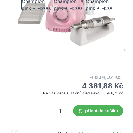
Saeyang Bruska na nehty Marathon 3
Champion pink + H200
B2B cena
Maloobchodní cena
4 834,07 Kč
4 361,88 Kč
Nejnižší cena z 30 dnů před slevou:
3 948,71 Kč
přidat do košíku