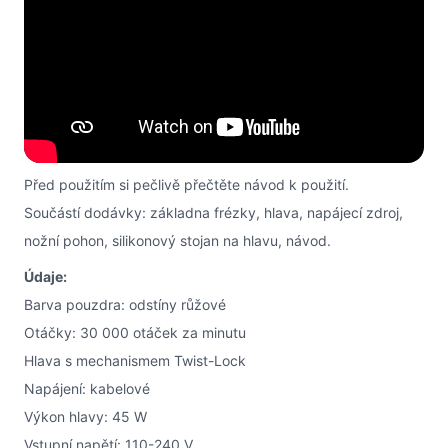
Před použitím si pečlivě přečtěte návod k použití.
Součástí dodávky: základna frézky, hlava, napájecí zdroj,
nožní pohon, silikonový stojan na hlavu, návod.
Údaje:
Barva pouzdra: odstíny růžové
Otáčky: 30 000 otáček za minutu
Hlava s mechanismem Twist-Lock
Napájení: kabelové
Výkon hlavy: 45 W
Vstupní napětí: 110-240 V