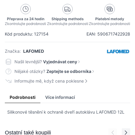
Přeprava za 24 hodin
Shipping methods
Platební metody
Zkontrolujte podrobnosti
Zkontrolujte podrobnosti
Zkontrolujte podrobnosti
Kód produktu: 127154
EAN: 5906717422928
Značka:
LAFOMED
Našli levnější?
Vyjednávat ceny
Nějaké otázky?
Zeptejte se odborníka
Informujte mě, když cena poklesne
Podrobnosti
Více informací
Silikonové těsnění k ochraně dveří autoklávu LAFOMED 12L
Press to skip carousel
Ostatní také koupili