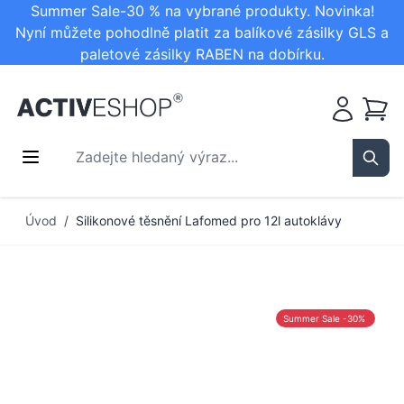
Summer Sale-30 % na vybrané produkty. Novinka!
Nyní můžete pohodlně platit za balíkové zásilky GLS a
paletové zásilky RABEN na dobírku.
Košík
Zadejte hledaný výraz...
Sear
Přejít na obsah
Úvod
/
Silikonové těsnění Lafomed pro 12l autoklávy
Summer Sale -30%