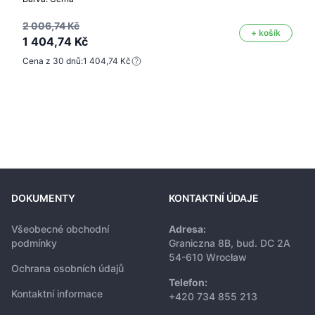
2 006,74 Kč
+ košík
1 404,74 Kč
Cena z 30 dnů:
1 404,74 Kč
DOKUMENTY
KONTAKTNÍ ÚDAJE
Všeobecné obchodní
Adresa:
podmínky
Graniczna 8B, bud. DC 2A
54-610 Wrocław
Ochrana osobních údajů
Telefon:
Kontaktní informace
+420 734 855 213