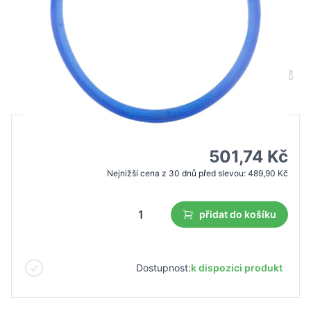
Silikonové těsnění Lafomed pro 12l
autoklávy
B2B cena
Maloobchodní cena
590,24 Kč
501,74 Kč
Nejnižší cena z 30 dnů před slevou:
489,90 Kč
přidat do košíku
Dostupnost:
k dispozici produkt