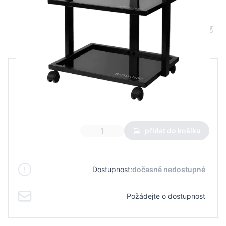
Tetovací asistent Pro Ink 1040A black
B2B cena
Maloobchodní cena
4 721,83 Kč
3 305,26 Kč
Nejnižší cena z 30 dnů před slevou:
3 305,26 Kč
přidat do košíku
Dostupnost:
dočasně nedostupné
Požádejte o dostupnost