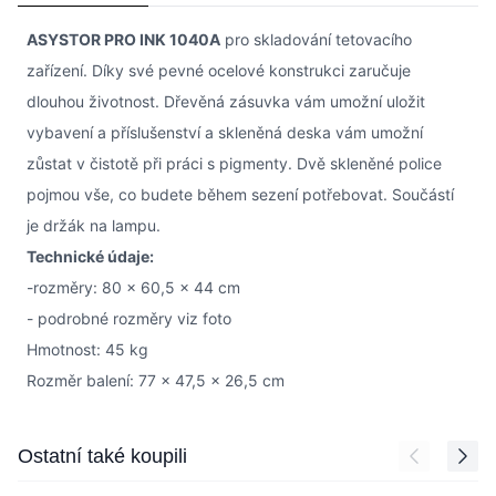
ASYSTOR PRO INK 1040A
pro skladování tetovacího
zařízení. Díky své pevné ocelové konstrukci zaručuje
dlouhou životnost. Dřevěná zásuvka vám umožní uložit
vybavení a příslušenství a skleněná deska vám umožní
zůstat v čistotě při práci s pigmenty. Dvě skleněné police
pojmou vše, co budete během sezení potřebovat. Součástí
je držák na lampu.
Technické údaje:
-rozměry: 80 x 60,5 x 44 cm
- podrobné rozměry viz foto
Hmotnost: 45 kg
Rozměr balení: 77 x 47,5 x 26,5 cm
Press to skip carousel
Ostatní také koupili