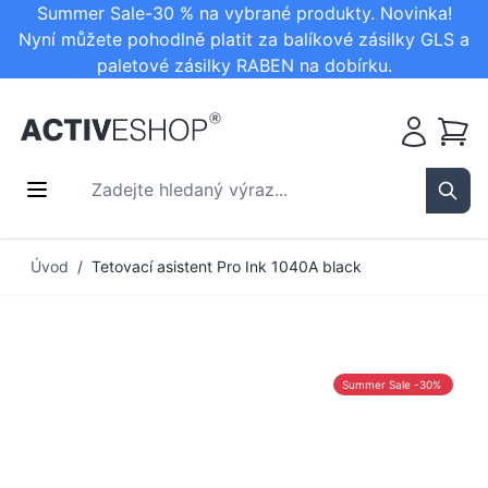
Summer Sale-30 % na vybrané produkty. Novinka!
Nyní můžete pohodlně platit za balíkové zásilky GLS a
paletové zásilky RABEN na dobírku.
Košík
Zadejte hledaný výraz...
Sear
Přejít na obsah
Úvod
/
Tetovací asistent Pro Ink 1040A black
Summer Sale -30%