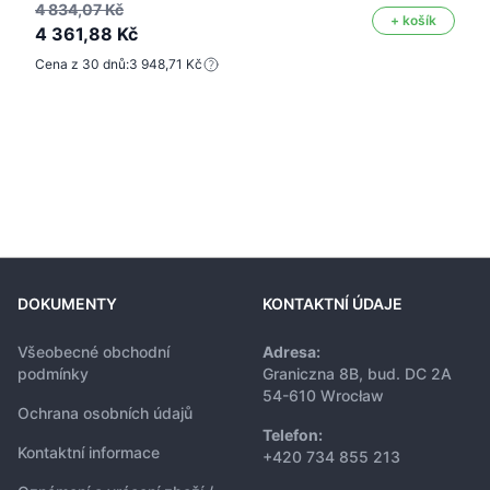
4 834,07 Kč
+ košík
4 361,88 Kč
Cena z 30 dnů:
3 948,71 Kč
DOKUMENTY
KONTAKTNÍ ÚDAJE
Všeobecné obchodní
Adresa:
podmínky
Graniczna 8B, bud. DC 2A
54-610 Wrocław
Ochrana osobních údajů
Telefon:
Kontaktní informace
+420 734 855 213