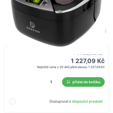
Ultrazvuková čistička ACD-7920 0,85 l
55W černá
B2B cena
Maloobchodní cena
1 752,93 Kč
1 227,09 Kč
Nejnižší cena z 30 dnů před slevou:
1 227,09 Kč
přidat do košíku
Dostupnost:
k dispozici produkt