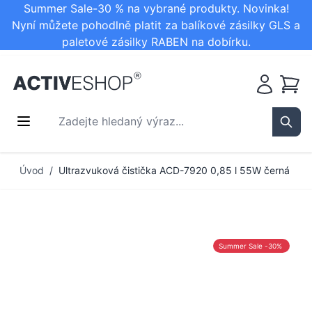
Summer Sale-30 % na vybrané produkty. Novinka!
Nyní můžete pohodlně platit za balíkové zásilky GLS a
paletové zásilky RABEN na dobírku.
Košík
Zadejte hledaný výraz...
Sear
Přejít na obsah
Úvod
/
Ultrazvuková čistička ACD-7920 0,85 l 55W černá
Summer Sale -30%