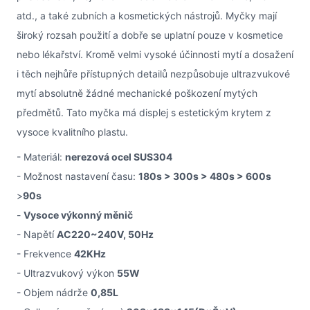
atd., a také zubních a kosmetických nástrojů. Myčky mají
široký rozsah použití a dobře se uplatní pouze v kosmetice
nebo lékařství. Kromě velmi vysoké účinnosti mytí a dosažení
i těch nejhůře přístupných detailů nezpůsobuje ultrazvukové
mytí absolutně žádné mechanické poškození mytých
předmětů. Tato myčka má displej s estetickým krytem z
vysoce kvalitního plastu.
- Materiál:
nerezová ocel SUS304
- Možnost nastavení času:
180s > 300s > 480s > 600s
>
90s
-
Vysoce výkonný měnič
- Napětí
AC220~240V, 50Hz
- Frekvence
42KHz
- Ultrazvukový výkon
55W
- Objem nádrže
0,85L