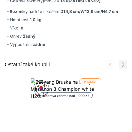
- Celkové rozměry(mm)
203x183x145(D×Š×V).
-
Rozměry
nádrže s košem
D14,8 cm/W12,6 cm/H4,7 cm
- Hmotnost
1,0 kg
- Víko
je
- Ohřev
žádný
- Vypouštění
žádné
Press to skip carousel
Ostatní také koupili
PRODEJ
Doprava zdarma nad 1 000 Kč