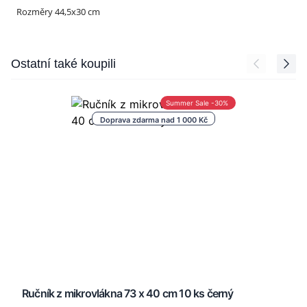
Rozměry 44,5x30 cm
Press to skip carousel
Ostatní také koupili
Summer Sale -30%
Doprava zdarma nad 1 000 Kč
Ručník z mikrovlákna 73 x 40 cm 10 ks černý