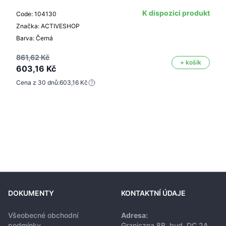
K dispozici produkt
Code: 104130
Značka: ACTIVESHOP
Barva: Černá
861,62 Kč
+ košík
603,16 Kč
Cena z 30 dnů:
603,16 Kč
DOKUMENTY
KONTAKTNÍ ÚDAJE
Všeobecné obchodní
Adresa:
podmínky
Graniczna 8B, bud. DC 2A