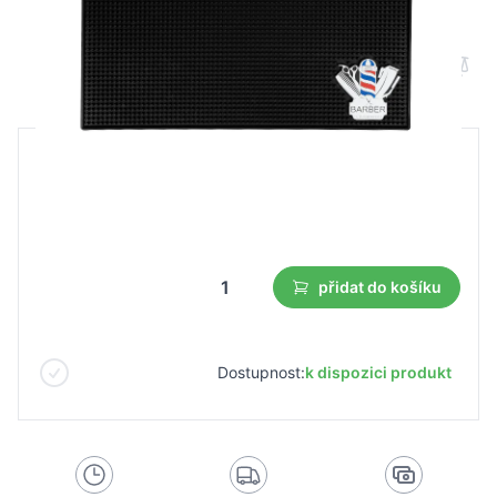
Velká holičská rohož
B2B cena
Maloobchodní cena
348,26 Kč
243,79 Kč
Nejnižší cena z 30 dnů před slevou:
243,79 Kč
přidat do košíku
Dostupnost:
k dispozici produkt