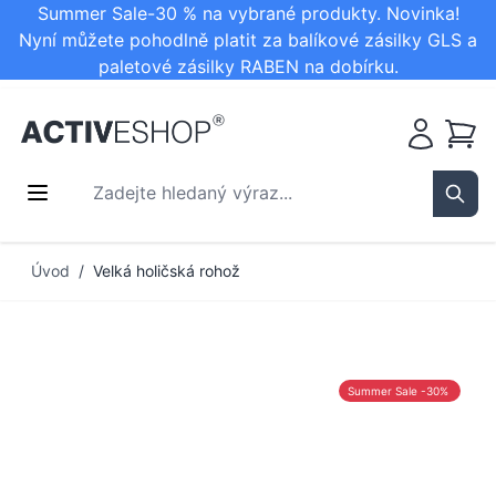
Summer Sale-30 % na vybrané produkty. Novinka!
Nyní můžete pohodlně platit za balíkové zásilky GLS a
paletové zásilky RABEN na dobírku.
Košík
Zadejte hledaný výraz...
Sear
Přejít na obsah
Úvod
/
Velká holičská rohož
Summer Sale -30%