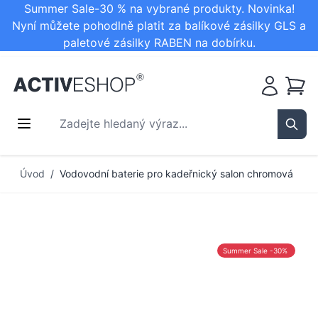
Summer Sale-30 % na vybrané produkty. Novinka!
Nyní můžete pohodlně platit za balíkové zásilky GLS a
paletové zásilky RABEN na dobírku.
Košík
Zadejte hledaný výraz...
Sear
Přejít na obsah
Úvod
/
Vodovodní baterie pro kadeřnický salon chromová
Summer Sale -30%