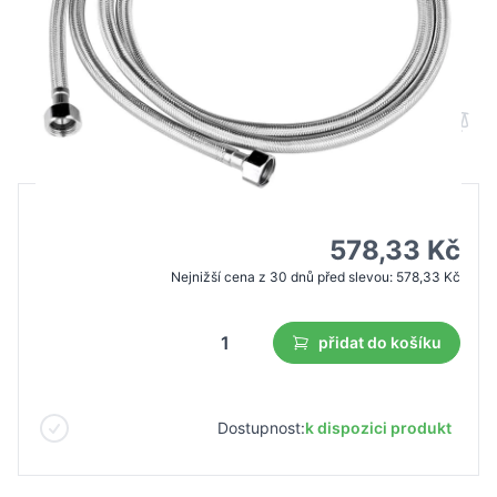
Vodovodní baterie pro kadeřnický salon
chromová
B2B cena
Maloobchodní cena
826,19 Kč
578,33 Kč
Nejnižší cena z 30 dnů před slevou:
578,33 Kč
přidat do košíku
Dostupnost:
k dispozici produkt