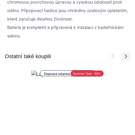
chromovou povrchovou úpravou a vysokou odolností proti
oděru. Připojovací hadice jsou chráněny ocelovým opletením,
které zaručuje dlouhou životnost.
Baterie je kompletní a připravená k instalaci v kadeřnickém
salonu.
Press to skip carousel
Ostatní také koupili
Doprava zdarma nad 1 000 Kč
Summer Sale -30%