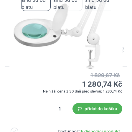
Zvětšovací lampa Elegant 6025 60 led
smd 5d od blatu
B2B cena
Maloobchodní cena
1 829,67 Kč
1 280,74 Kč
Nejnižší cena z 30 dnů před slevou:
1 280,74 Kč
přidat do košíku
Dostupnost:
k dispozici produkt