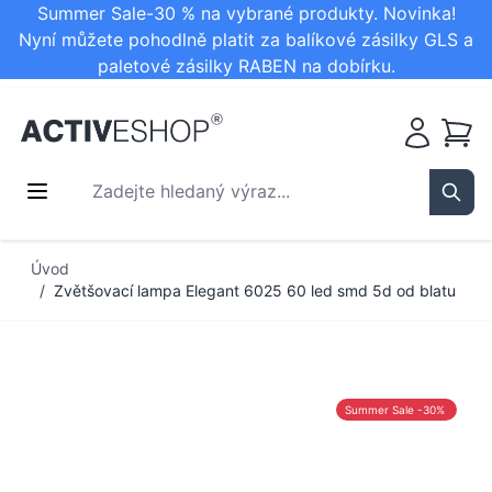
Summer Sale-30 % na vybrané produkty. Novinka!
Nyní můžete pohodlně platit za balíkové zásilky GLS a
paletové zásilky RABEN na dobírku.
Košík
Zadejte hledaný výraz...
Sear
Přejít na obsah
Úvod
/
Zvětšovací lampa Elegant 6025 60 led smd 5d od blatu
Summer Sale -30%