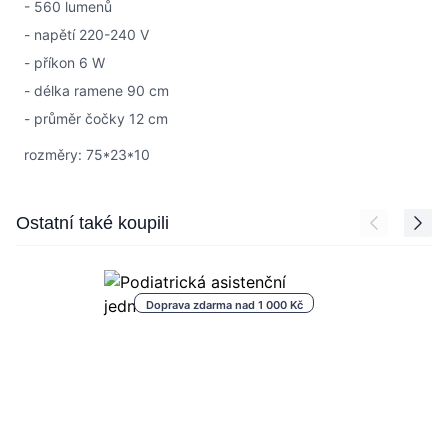
- 560 lumenů
- napětí 220-240 V
- příkon 6 W
- délka ramene 90 cm
- průměr čočky 12 cm
rozměry: 75*23*10
Press to skip carousel
Ostatní také koupili
Doprava zdarma nad 1 000 Kč