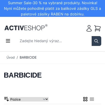
Summer Sale-30 % na vybrané produkty. Novinka!
Nyní můžete pohodlně platit za balíkové zásilky GLS a
paletové zásilky RABEN na dobírku.
Košík
Zadejte hledaný výraz...
Sear
Přejít na obsah
Úvod
/
BARBICIDE
BARBICIDE
Mřížka
Seznam