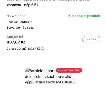
zápachu - náplň 5 l
K dispozici produkt
Code: 106158
Značka: BARBICIDE
Barva: Černá a šedá
696,96 Kč
+ košík
487,87 Kč
Cena z 30 dnů:
487,87 Kč
Summer Sale -30%
Doprava zdarma nad 1 000 Kč