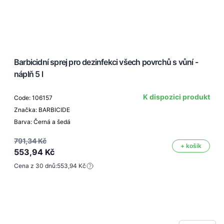
Barbicidní sprej pro dezinfekci všech povrchů s vůní -
náplň 5 l
K dispozici produkt
Code: 106157
Značka: BARBICIDE
Barva: Černá a šedá
791,34 Kč
+ košík
553,94 Kč
Cena z 30 dnů:
553,94 Kč