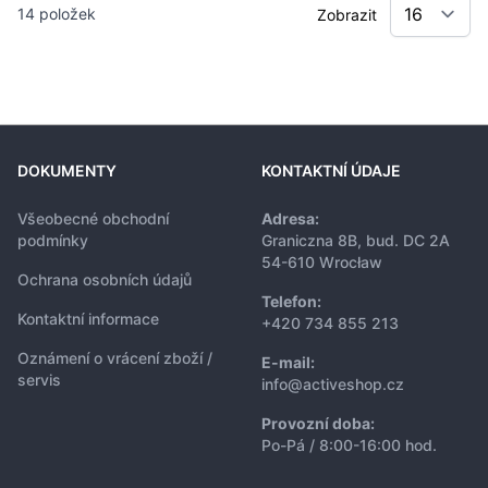
14
položek
Zobrazit
DOKUMENTY
KONTAKTNÍ ÚDAJE
Všeobecné obchodní
Adresa:
podmínky
Graniczna 8B, bud. DC 2A
54-610 Wrocław
Ochrana osobních údajů
Telefon:
Kontaktní informace
+420 734 855 213
Oznámení o vrácení zboží /
E-mail:
servis
info@activeshop.cz
Provozní doba:
Po-Pá / 8:00-16:00 hod.