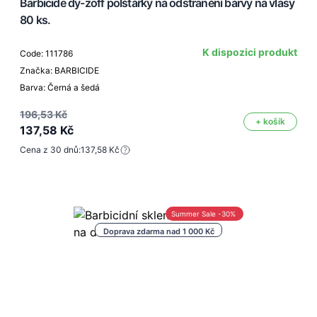
Barbicide dy-zoff polštářky na odstranění barvy na vlasy
80 ks.
K dispozici produkt
Code: 111786
Značka: BARBICIDE
Barva: Černá a šedá
196,53 Kč
+ košík
137,58 Kč
Cena z 30 dnů:
137,58 Kč
Summer Sale -30%
Doprava zdarma nad 1 000 Kč