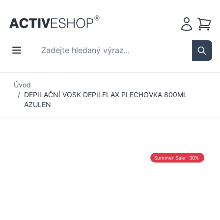
Košík
Zadejte hledaný výraz...
Sear
Přejít na obsah
Úvod
/
DEPILAČNÍ VOSK DEPILFLAX PLECHOVKA 800ML
AZULEN
Summer Sale -30%