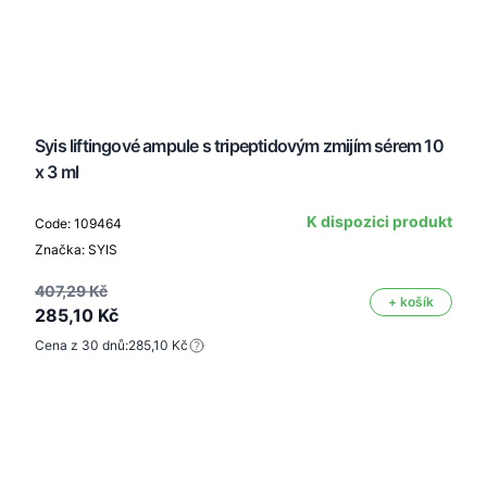
Syis liftingové ampule s tripeptidovým zmijím sérem 10
x 3 ml
K dispozici produkt
Code: 109464
Značka: SYIS
407,29 Kč
+ košík
285,10 Kč
Cena z 30 dnů:
285,10 Kč