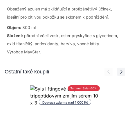
Obsažený azulen má zklidňující a protizánětlivý účinek,
ideální pro citlivou pokožku se sklonem k podráždění.
Objem:
800 ml
Složení:
přírodní včelí vosk, ester pryskyřice s glycerinem,
oxid titaničitý, antioxidanty, barviva, vonné látky.
Výrobce MayStar.
Press to skip carousel
Ostatní také koupili
Summer Sale -30%
Doprava zdarma nad 1 000 Kč