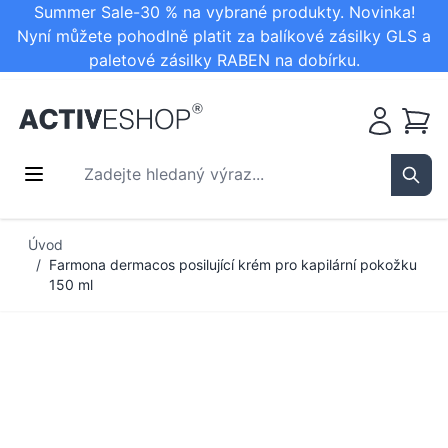
Summer Sale-30 % na vybrané produkty. Novinka!
Nyní můžete pohodlně platit za balíkové zásilky GLS a
paletové zásilky RABEN na dobírku.
Košík
Zadejte hledaný výraz...
Sear
Přejít na obsah
Úvod
/
Farmona dermacos posilující krém pro kapilární pokožku
150 ml