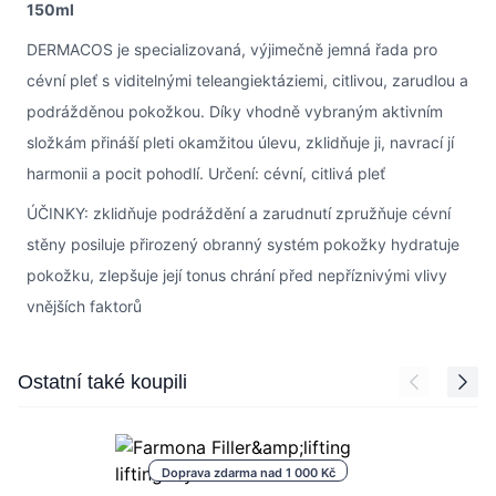
150ml
DERMACOS je specializovaná, výjimečně jemná řada pro
cévní pleť s viditelnými teleangiektáziemi, citlivou, zarudlou a
podrážděnou pokožkou. Díky vhodně vybraným aktivním
složkám přináší pleti okamžitou úlevu, zklidňuje ji, navrací jí
harmonii a pocit pohodlí. Určení: cévní, citlivá pleť
ÚČINKY: zklidňuje podráždění a zarudnutí zpružňuje cévní
stěny posiluje přirozený obranný systém pokožky hydratuje
pokožku, zlepšuje její tonus chrání před nepříznivými vlivy
vnějších faktorů
Press to skip carousel
Ostatní také koupili
Doprava zdarma nad 1 000 Kč