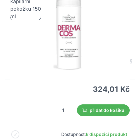
Farmona dermacos posilující krém pro
kapilární pokožku 150 ml
B2B cena
Maloobchodní cena
324,01 Kč
přidat do košíku
Dostupnost:
k dispozici produkt