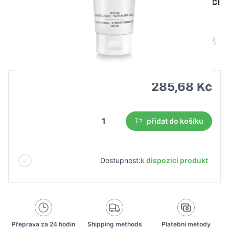
Farmona dermacos zklidňující a posilující
maska 200 ml
B2B cena
Maloobchodní cena
285,68 Kč
přidat do košíku
Dostupnost:
k dispozici produkt
Přeprava za 24 hodin
Shipping methods
Platební metody