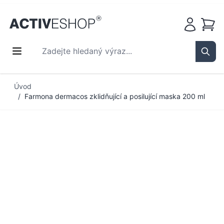
Košík
Zadejte hledaný výraz...
Sear
Přejít na obsah
Úvod
/
Farmona dermacos zklidňující a posilující maska 200 ml