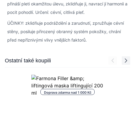
přináší pleti okamžitou úlevu, zklidňuje ji, navrací jí harmonii a
pocit pohodlí. Určení: cévní, citlivá pleť.
ÚČINKY: zklidňuje podráždění a zarudnutí, zpružňuje cévní
stěny, posiluje přirozený obranný systém pokožky, chrání
před nepříznivými vlivy vnějších faktorů.
Press to skip carousel
Ostatní také koupili
Doprava zdarma nad 1 000 Kč