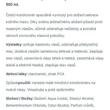
900 ml.
Čistící kondicionér speciálně vyvinutý pro snížení sekrece
kožního mazu. Díky svému jedinečnému složení působí proti
mastným vlasům, účinně odstraňuje nečistoty a pomáhá
obnovit rovnováhu vlasové pokožky.
Výsledky:
snižuje mastnotu vlasů, odstraňuje přebytečný
maz, dodává vlasům sametovou lehkost a hebkost, zlepšuje
stav vlasů, zanechává vlasy lehké a hebké, zanechává vlasy
lesklé a efektně hladké, zlepšuje stav vlasů
Aktivní látky:
niacinamid, zinek PCA
Způsob
použití:
naneste malé množství kondicionéru na
mokré vlasy. Vmasírujte a poté opláchněte
Složení / Složky:
Složení: Aqua (voda), Stearyl Alcohol,
Behentrimonium Chloride, Cetyl Alcohol, Parfum (vůně),