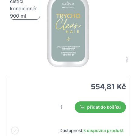
Farmona TRYCHO CLEAN Speciální
čistící kondicionér 900 ml
B2B cena
Maloobchodní cena
554,81 Kč
přidat do košíku
Dostupnost:
k dispozici produkt