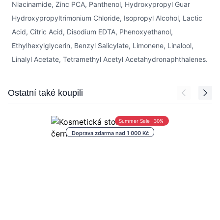
Niacinamide, Zinc PCA, Panthenol, Hydroxypropyl Guar
Hydroxypropyltrimonium Chloride, Isopropyl Alcohol, Lactic
Acid, Citric Acid, Disodium EDTA, Phenoxyethanol,
Ethylhexylglycerin, Benzyl Salicylate, Limonene, Linalool,
Linalyl Acetate, Tetramethyl Acetyl Acetahydronaphthalenes.
Press to skip carousel
Ostatní také koupili
Summer Sale -30%
Doprava zdarma nad 1 000 Kč