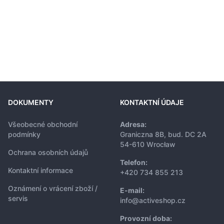
DOKUMENTY
KONTAKTNÍ ÚDAJE
Všeobecné obchodní
Adresa:
podmínky
Graniczna 8B, bud. DC 2A
54-610 Wrocław
Ochrana osobních údajů
Telefon:
Kontaktní informace
+420 734 855 213
Oznámení o vrácení zboží /
E-mail:
servis
info@activeshop.cz
Provozní doba: