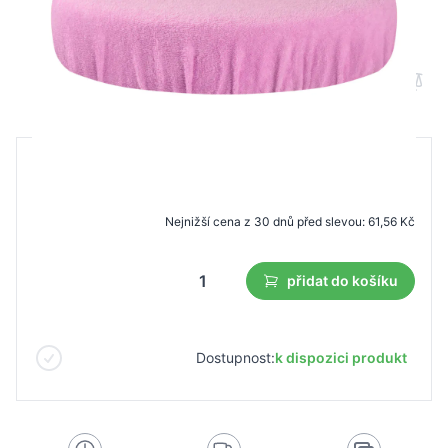
Froté látkový potah na stoličku růžový
B2B cena
Maloobchodní cena
87,92 Kč
61,56 Kč
Nejnižší cena z 30 dnů před slevou:
61,56 Kč
přidat do košíku
Dostupnost:
k dispozici produkt