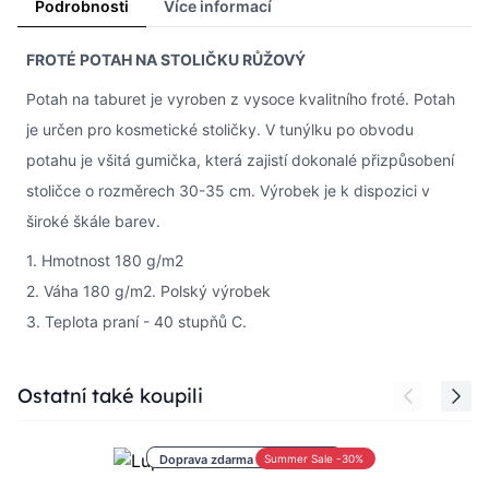
Podrobnosti
Více informací
FROTÉ POTAH NA STOLIČKU RŮŽOVÝ
Potah na taburet je vyroben z vysoce kvalitního froté. Potah
je určen pro kosmetické stoličky. V tunýlku po obvodu
potahu je všitá gumička, která zajistí dokonalé přizpůsobení
stoličce o rozměrech 30-35 cm. Výrobek je k dispozici v
široké škále barev.
1. Hmotnost 180 g/m2
2. Váha 180 g/m2. Polský výrobek
3. Teplota praní - 40 stupňů C.
Press to skip carousel
Ostatní také koupili
Doprava zdarma nad 1 000 Kč
Summer Sale -30%