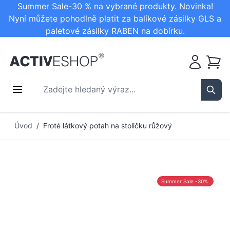
Summer Sale-30 % na vybrané produkty. Novinka!
Nyní můžete pohodlně platit za balíkové zásilky GLS a
paletové zásilky RABEN na dobírku.
Košík
Zadejte hledaný výraz...
Sear
Přejít na obsah
Úvod
/
Froté látkový potah na stoličku růžový
Summer Sale -30%