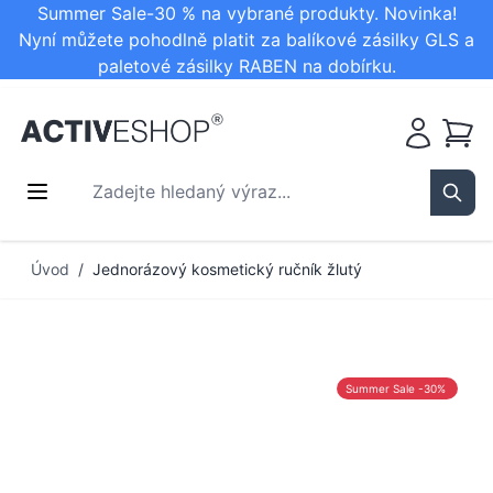
Summer Sale-30 % na vybrané produkty. Novinka!
Nyní můžete pohodlně platit za balíkové zásilky GLS a
paletové zásilky RABEN na dobírku.
Košík
Zadejte hledaný výraz...
Sear
Přejít na obsah
Úvod
/
Jednorázový kosmetický ručník žlutý
Summer Sale -30%