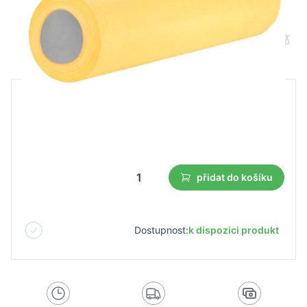
Jednorázový kosmetický ručník žlutý
B2B cena
Maloobchodní cena
107,52 Kč
75,29 Kč
Nejnižší cena z 30 dnů před slevou:
75,29 Kč
přidat do košíku
Dostupnost:
k dispozici produkt