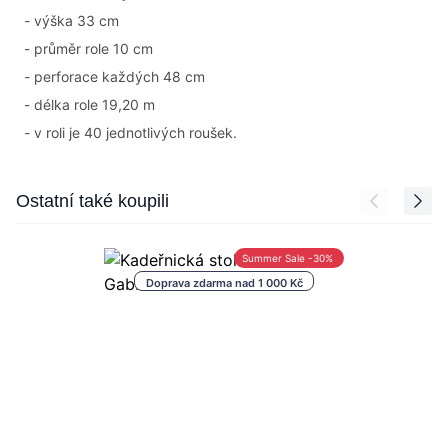
- výška 33 cm
- průměr role 10 cm
- perforace každých 48 cm
- délka role 19,20 m
- v roli je 40 jednotlivých roušek.
Press to skip carousel
Ostatní také koupili
Summer Sale -30%
Doprava zdarma nad 1 000 Kč