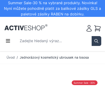
Summer Sale-30 % na vybrané produkty. Novinka!
Nyní můžete pohodlně platit za balíkové zásilky GLS a
paletové zásilky RABEN na dobírku.
Košík
Zadejte hledaný výraz...
Sear
Přejít na obsah
Úvod
/
Jednorázový kosmetický ubrousek na lososa
Summer Sale -30%