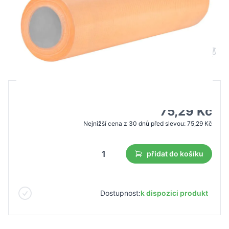
Jednorázový kosmetický ubrousek na
lososa
B2B cena
Maloobchodní cena
107,52 Kč
75,29 Kč
Nejnižší cena z 30 dnů před slevou:
75,29 Kč
přidat do košíku
Dostupnost:
k dispozici produkt