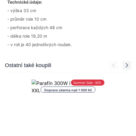
Technické údaje:
- výška 33 cm
- průměr role 10 cm
- perforace každých 48 cm
- délka role 19,20 m
- v roli je 40 jednotlivých roušek.
Press to skip carousel
Ostatní také koupili
Summer Sale -30%
Doprava zdarma nad 1 000 Kč