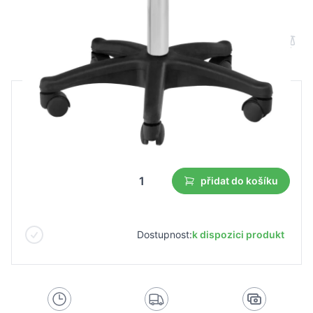
Kosmetická stolička AM-312 bílá
B2B cena
Maloobchodní cena
885,21 Kč
619,64 Kč
Nejnižší cena z 30 dnů před slevou:
619,64 Kč
přidat do košíku
Dostupnost:
k dispozici produkt