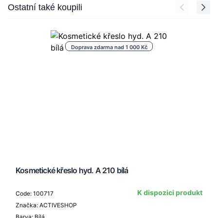
Press to skip carousel
Ostatní také koupili
Doprava zdarma nad 1 000 Kč
Kosmetické křeslo hyd. A 210 bílá
K dispozici produkt
Code: 100717
Značka: ACTIVESHOP
Barva: Bílá