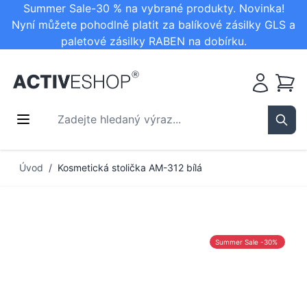
Summer Sale-30 % na vybrané produkty. Novinka!
Nyní můžete pohodlně platit za balíkové zásilky GLS a
paletové zásilky RABEN na dobírku.
Košík
Zadejte hledaný výraz...
Sear
Přejít na obsah
Úvod
/
Kosmetická stolička AM-312 bílá
Summer Sale -30%