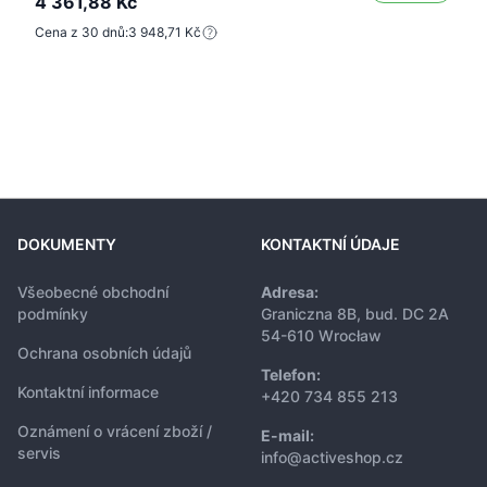
4 361,88 Kč
Cena z 30 dnů:
3 948,71 Kč
DOKUMENTY
KONTAKTNÍ ÚDAJE
Všeobecné obchodní
Adresa:
podmínky
Graniczna 8B, bud. DC 2A
54-610 Wrocław
Ochrana osobních údajů
Telefon:
Kontaktní informace
+420 734 855 213
Oznámení o vrácení zboží /
E-mail:
servis
info@activeshop.cz