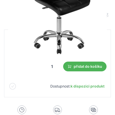
Kosmetické křeslo A-5299 černé
B2B cena
Maloobchodní cena
2 006,74 Kč
1 404,74 Kč
Nejnižší cena z 30 dnů před slevou:
1 404,74 Kč
přidat do košíku
Dostupnost:
k dispozici produkt