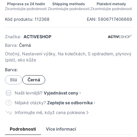
Přeprava za 24 hodin
Shipping methods
Platební metody
Zkontrolujte podrobnosti
Zkontrolujte podrobnosti
Zkontrolujte podrobnosti
Kód produktu: 112368
EAN: 5906717406669
Značka:
ACTIVESHOP
Barva:
Černá
Otočný, Nastavení výšky, Na kolečkách, S opěradlem, plynový
(píst), eko kůže
Barva:
Bílá
Černá
Našli levnější?
Vyjednávat ceny
Nějaké otázky?
Zeptejte se odborníka
Informujte mě, když cena poklesne
Podrobnosti
Více informací