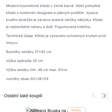
Moderní kosmetické křeslo v černé barvě. Velmi pohodlné
křeslo s moderním designem a pěkným prošitím. Vysoce
kvalitní ekokůže je zárukou snadné údržby nábytku. Křeslo
je nastavitelné nahoru a dolů. Pogumovaná kolečka.
Technické údaje: Křeslo je vybaveno ochranným krytem proti
hmyzu:
Rozměry sedáku 37x45 cm
Výška opěradla 30 cm
Výška sedáku min. 48 cm max. 61cm
rozměry obalu 60x38x54
Press to skip carousel
Ostatní také koupili
PRODEJ