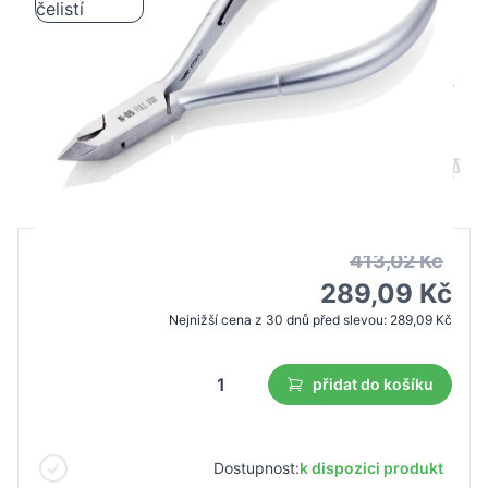
Nghia exportní kleštičky na nehty N-05 s
plnou čelistí
B2B cena
Maloobchodní cena
413,02 Kč
289,09 Kč
Nejnižší cena z 30 dnů před slevou:
289,09 Kč
přidat do košíku
Dostupnost:
k dispozici produkt