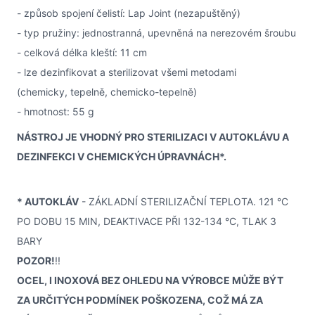
- způsob spojení čelistí: Lap Joint (nezapuštěný)
- typ pružiny: jednostranná, upevněná na nerezovém šroubu
- celková délka kleští: 11 cm
- lze dezinfikovat a sterilizovat všemi metodami
(chemicky, tepelně, chemicko-tepelně)
- hmotnost: 55 g
NÁSTROJ JE VHODNÝ PRO STERILIZACI V AUTOKLÁVU A
DEZINFEKCI V CHEMICKÝCH ÚPRAVNÁCH*.
* AUTOKLÁV
- ZÁKLADNÍ STERILIZAČNÍ TEPLOTA. 121 °C
PO DOBU 15 MIN, DEAKTIVACE PŘI 132-134 °C, TLAK 3
BARY
POZOR!
!!
OCEL, I INOXOVÁ BEZ OHLEDU NA VÝROBCE MŮŽE BÝT
ZA URČITÝCH PODMÍNEK POŠKOZENA, COŽ MÁ ZA