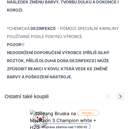
NÁSLEDEK ZMĚNU BARVY, TVORBU DŮLKŮ A DOKONCE I
KOROZI.
*CHEMICKÁ
DEZINFEKCE
- POMOCÍ SPECIÁLNÍ KAPALINY
POUŽÍVANÉ PODLE POKYNŮ VÝROBCE.
POZOR
!!!
NEDODRŽENÍ DOPORUČENÍ VÝROBCE (PŘÍLIŠ SILNÝ
ROZTOK, PŘÍLIŠ DLOUHÁ DOBA DEZINFEKCE) MŮŽE
ZPŮSOBIT REAKCI V KOVU, KTERÁ VEDE KE ZMĚNĚ
BARVY A POŠKOZENÍ NÁSTROJE.
Press to skip carousel
Ostatní také koupili
PRODEJ
Doprava zdarma nad 1 000 Kč