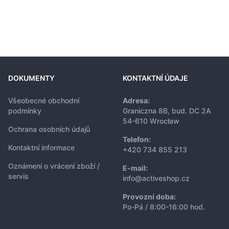
DOKUMENTY
KONTAKTNÍ ÚDAJE
Všeobecné obchodní
Adresa:
podmínky
Graniczna 8B, bud. DC 2A
54-610 Wrocław
Ochrana osobních údajů
Telefon:
Kontaktní informace
+420 734 855 213
Oznámení o vrácení zboží /
E-mail:
servis
info@activeshop.cz
Provozní doba:
Po-Pá / 8:00-16:00 hod.