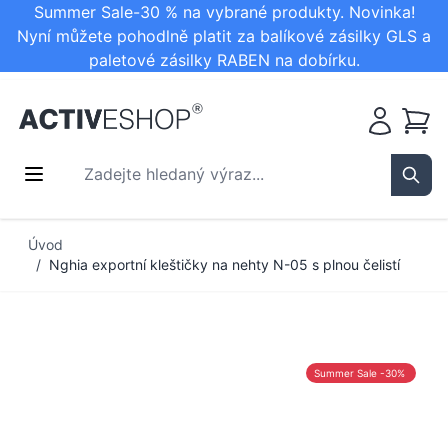
Summer Sale-30 % na vybrané produkty. Novinka!
Nyní můžete pohodlně platit za balíkové zásilky GLS a
paletové zásilky RABEN na dobírku.
Košík
Zadejte hledaný výraz...
Sear
Přejít na obsah
Úvod
/
Nghia exportní kleštičky na nehty N-05 s plnou čelistí
Summer Sale -30%