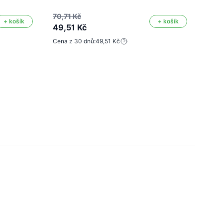
Code
Znač
70,71 Kč
+ košík
+ košík
49,51 Kč
Barva
Cena z 30 dnů:
49,51 Kč
58,4
40,
Cena 