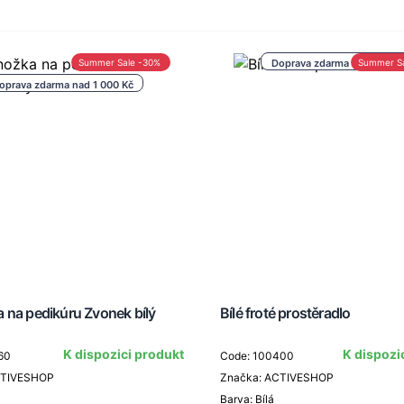
Summer Sale -30%
Doprava zdarma nad 1 000 
Summer S
oprava zdarma nad 1 000 Kč
 na pedikúru Zvonek bílý
Bílé froté prostěradlo
K dispozici produkt
K dispozi
60
Code: 100400
CTIVESHOP
Značka: ACTIVESHOP
Barva: Bílá