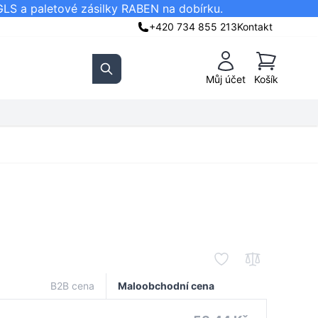
GLS a paletové zásilky RABEN na dobírku.
+420 734 855 213
Kontakt
Košík
Můj účet
Košík
Search
B2B cena
Maloobchodní cena