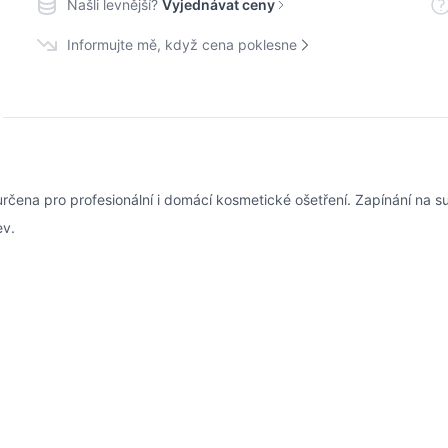
Našli levnější?
Vyjednávat ceny
Informujte mě, když cena poklesne
určena pro profesionální i domácí kosmetické ošetření. Zapínání na suc
ev.