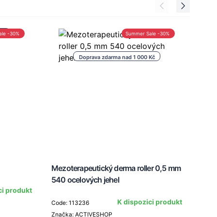
Kč
ale -30%
Summer Sale -30%
Doprava zdarma nad 1 000 Kč
Mezoterapeutický derma roller 0,5 mm
540 ocelových jehel
ci produkt
Bílá
K dispozici produkt
Code: 113236
Značka: ACTIVESHOP