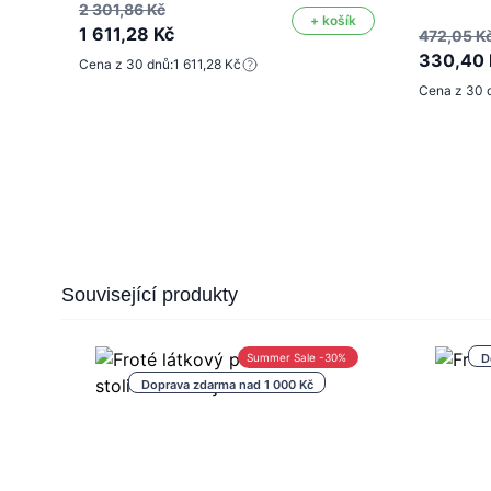
2 301,86 Kč
+ košík
1 611,28 Kč
472,05 K
330,40 
Cena z 30 dnů:
1 611,28 Kč
Cena z 30 
Press to skip carousel
Související produkty
Summer Sale -30%
D
Doprava zdarma nad 1 000 Kč