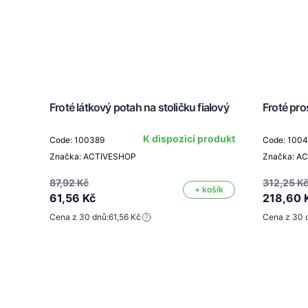
Froté látkový potah na stoličku fialový
Froté pro
K dispozici produkt
Code: 100389
Code: 100
Značka: ACTIVESHOP
Značka: A
87,92 Kč
312,25 K
+ košík
61,56 Kč
218,60 
Cena z 30 dnů:
61,56 Kč
Cena z 30 