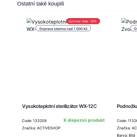
Press to skip carousel
Ostatní také koupili
Summer Sale -30%
Doprava zdarma nad 1 000 Kč
D
Vysokoteplotní sterilizátor WX-12C
Podnožka
K dispozici produkt
Code: 133208
Code: 1132
Značka: ACTIVESHOP
Značka: A
Barva: Bílá