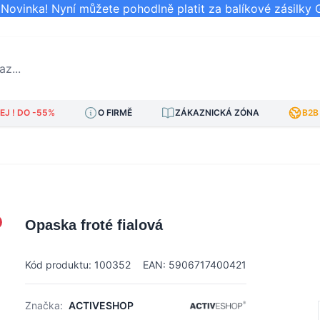
ovinka! Nyní můžete pohodlně platit za balíkové zásilky 
..
J ! DO -55%
O FIRMĚ
ZÁKAZNICKÁ ZÓNA
B2B
Opaska froté fialová
Kód produktu: 100352
EAN: 5906717400421
Značka:
ACTIVESHOP