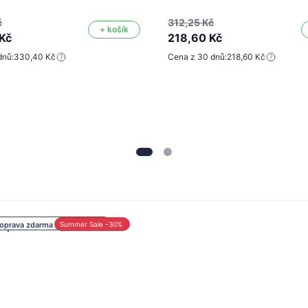
č
312,25 Kč
+ košík
Kč
218,60 Kč
dnů:
330,40 Kč
Cena z 30 dnů:
218,60 Kč
oprava zdarma nad 1 000 Kč
Summer Sale -30%