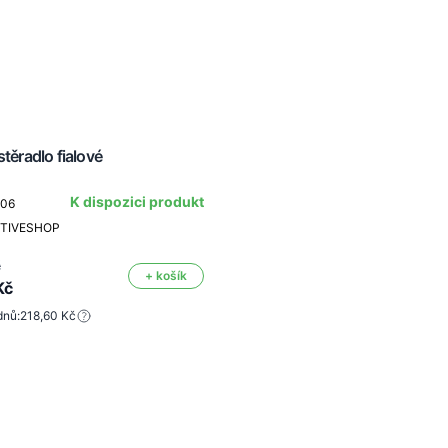
stěradlo fialové
K dispozici produkt
406
CTIVESHOP
č
+ košík
Kč
dnů:
218,60 Kč